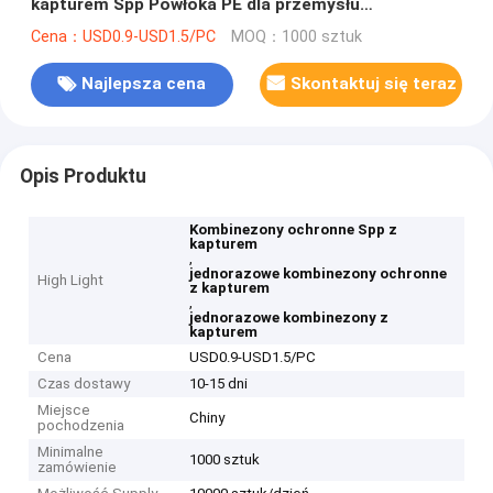
kapturem Spp Powłoka PE dla przemysłu
spożywczego
Cena：USD0.9-USD1.5/PC
MOQ：1000 sztuk
Najlepsza cena
Skontaktuj się teraz
Opis Produktu
Kombinezony ochronne Spp z
kapturem
,
jednorazowe kombinezony ochronne
High Light
z kapturem
,
jednorazowe kombinezony z
kapturem
Cena
USD0.9-USD1.5/PC
Czas dostawy
10-15 dni
Miejsce
Chiny
pochodzenia
Minimalne
1000 sztuk
zamówienie