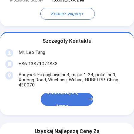
Możliwość Supply
10000 sztuk/dzień
Zobacz więcej
Szczegóły Kontaktu
Mr. Leo Tang
+86 13871074833
Budynek Fuxinghuiyu nr 4, mąka 1-24, pokój nr 1,
Xudong Road, Wuchang, Wuhan, HUBEI PR. Chiny,
430070
Skontaktuj się
teraz
Uzyskaj Najlepszą Cenę Za